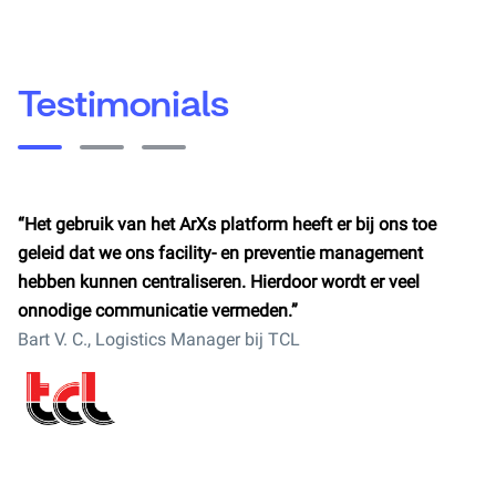
Testimonials
“Het gebruik van het ArXs platform heeft er bij ons toe
“A
geleid dat we ons facility- en preventie management
da
hebben kunnen centraliseren. Hierdoor wordt er veel
ma
t
onnodige communicatie vermeden.”
zo
Bart V. C., Logistics Manager bij TCL
vl
te
on
or
Ja