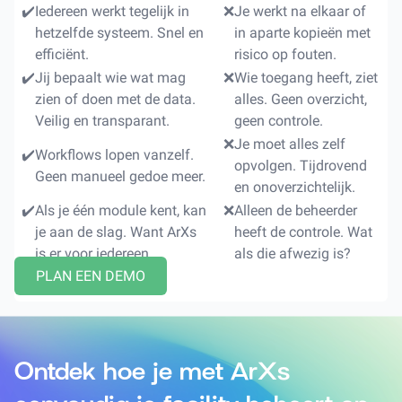
✔️
Iedereen werkt tegelijk in
❌
Je werkt na elkaar of
hetzelfde systeem. Snel en
in aparte kopieën met
efficiënt.
risico op fouten.
✔️
Jij bepaalt wie wat mag
❌
Wie toegang heeft, ziet
zien of doen met de data.
alles. Geen overzicht,
Veilig en transparant.
geen controle.
❌
Je moet alles zelf
✔️
Workflows lopen vanzelf.
opvolgen. Tijdrovend
Geen manueel gedoe meer.
en onoverzichtelijk.
✔️
Als je één module kent, kan
❌
Alleen de beheerder
je aan de slag. Want ArXs
heeft de controle. Wat
is er voor iedereen.
als die afwezig is?
PLAN EEN DEMO
Ontdek hoe je met ArXs
eenvoudig je facility beheert op