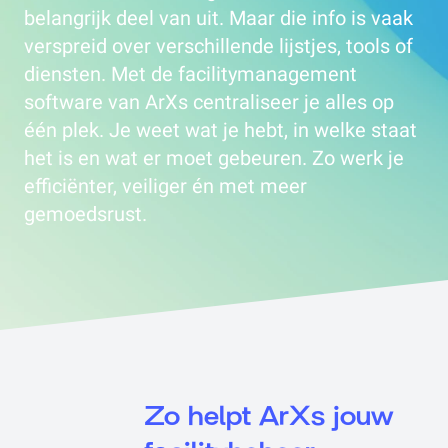
belangrijk deel van uit. Maar die info is vaak
verspreid over verschillende lijstjes, tools of
diensten. Met de facilitymanagement
software van ArXs centraliseer je alles op
één plek. Je weet wat je hebt, in welke staat
het is en wat er moet gebeuren. Zo werk je
efficiënter, veiliger én met meer
gemoedsrust.
Zo helpt ArXs jouw