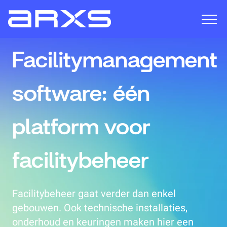
Facilitymanagement
software: één
platform voor
facilitybeheer
Facilitybeheer gaat verder dan enkel
gebouwen. Ook technische installaties,
onderhoud en keuringen maken hier een